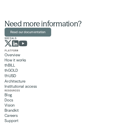
Need more information?
Read our documentation
SOCIALS
PLATFORM
Overview
How it works
thBILL
thGOLD
thUSD
Architecture
Institutional access
RESOURCES
Blog
Docs 
Vision
Brandkit
Careers
Support